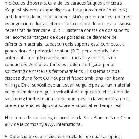
molècules dipositats. Una de les característiques principals
d'aquest sistema es que disposa d'una precambra (load lock)
amb bomba de buit independent. Això permet que les mostres
es puguin introduir a l'interior de la cambra de processos sense
necessitat de trencar el buit. El sistema consta de dos suports
per acomodar targets de dues polzades de diàmetre de
diferents materials. Cadascun dels suports està connectat a
generadors de potencial continu (DC), per a metalls, i de
potencial altern (RF) també per a metalls y materials no
conductors. Ambdues fonts es poden configurar per al
sputtering de materials ferromagnètics. El sistema també
disposa d'una font COPRA per al fresat amb ions (ion beam
milling). En el supòsit que un usuari vulgui dipositar un material
del qual en desconegui la velocitat de deposició, el sistema de
sputtering també té una sonda que mesura la velocitat amb la
que el material es diposita sobre el substrat en temps real.
El sistema de sputtering disponible a la Sala Blanca és un Orion
8HV de la companyia AJA International.
Obtenció de superfícies emmirallades de qualitat òptica.