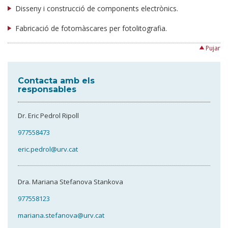
Disseny i construcció de components electrònics.
Fabricació de fotomàscares per fotolitografia.
Pujar
Contacta amb els
responsables
Dr. Eric Pedrol Ripoll
977558473
eric.pedrol@urv.cat
Dra. Mariana Stefanova Stankova
977558123
mariana.stefanova@urv.cat