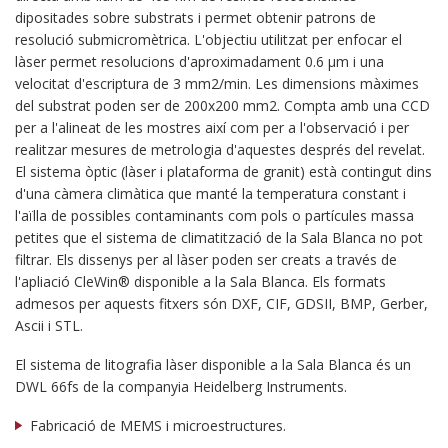
dipositades sobre substrats i permet obtenir patrons de
resolució submicromètrica. L'objectiu utilitzat per enfocar el
làser permet resolucions d'aproximadament 0.6 µm i una
velocitat d'escriptura de 3 mm2/min. Les dimensions màximes
del substrat poden ser de 200x200 mm2. Compta amb una CCD
per a l'alineat de les mostres així com per a l'observació i per
realitzar mesures de metrologia d'aquestes després del revelat.
El sistema òptic (làser i plataforma de granit) està contingut dins
d'una càmera climàtica que manté la temperatura constant i
l'aïlla de possibles contaminants com pols o partícules massa
petites que el sistema de climatització de la Sala Blanca no pot
filtrar. Els dissenys per al làser poden ser creats a través de
l'apliació CleWin® disponible a la Sala Blanca. Els formats
admesos per aquests fitxers són DXF, CIF, GDSII, BMP, Gerber,
Ascii i STL.
El sistema de litografia làser disponible a la Sala Blanca és un
DWL 66fs de la companyia Heidelberg Instruments.
Fabricació de MEMS i microestructures.