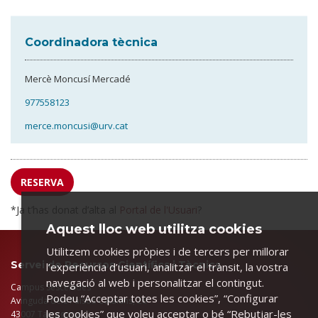
Coordinadora tècnica
Mercè Moncusí Mercadé
977558123
merce.moncusi@urv.cat
RESERVA
*Ja t’has donat d’alta al
Portal de l'Usuari
?
Aquest lloc web utilitza cookies
Utilitzem cookies pròpies i de tercers per millorar
Servei de Recursos Científics i Tècnics
l’experiència d’usuari, analitzar el trànsit, la vostra
navegació al web i personalitzar el contingut.
Campus Sescelades
Podeu “Acceptar totes les cookies”, “Configurar
Avinguda dels Països Catalans, 26
les cookies” que voleu acceptar o bé “Rebutjar-les
43007 Tarragona