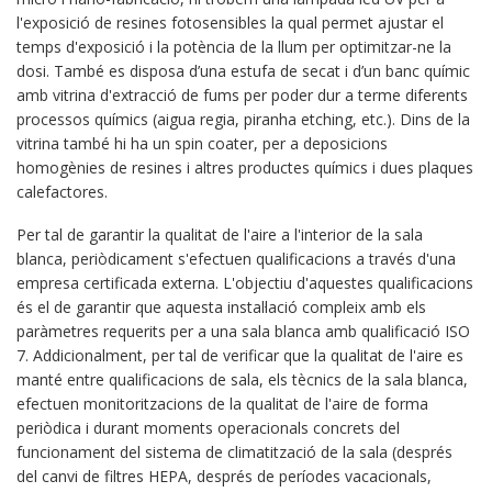
l'exposició de resines fotosensibles la qual permet ajustar el
temps d'exposició i la potència de la llum per optimitzar-ne la
dosi. També es disposa d’una estufa de secat i d’un banc químic
amb vitrina d'extracció de fums per poder dur a terme diferents
processos químics (aigua regia, piranha etching, etc.). Dins de la
vitrina també hi ha un spin coater, per a deposicions
homogènies de resines i altres productes químics i dues plaques
calefactores.
Per tal de garantir la qualitat de l'aire a l'interior de la sala
blanca, periòdicament s'efectuen qualificacions a través d'una
empresa certificada externa. L'objectiu d'aquestes qualificacions
és el de garantir que aquesta instal·lació compleix amb els
paràmetres requerits per a una sala blanca amb qualificació ISO
7. Addicionalment, per tal de verificar que la qualitat de l'aire es
manté entre qualificacions de sala, els tècnics de la sala blanca,
efectuen monitoritzacions de la qualitat de l'aire de forma
periòdica i durant moments operacionals concrets del
funcionament del sistema de climatització de la sala (després
del canvi de filtres HEPA, després de períodes vacacionals,